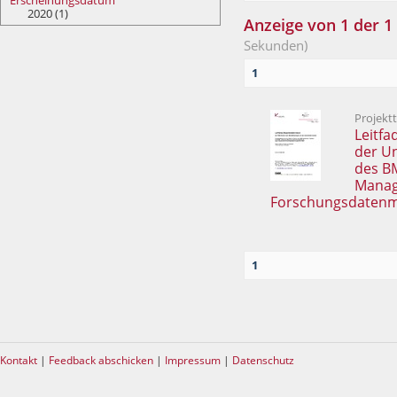
Erscheinungsdatum
2020 (1)
Anzeige von 1 der 1
Sekunden)
1
Projekt
Leitfa
der U
des B
Manage
Forschungsdaten
1
Kontakt
|
Feedback abschicken
|
Impressum
|
Datenschutz