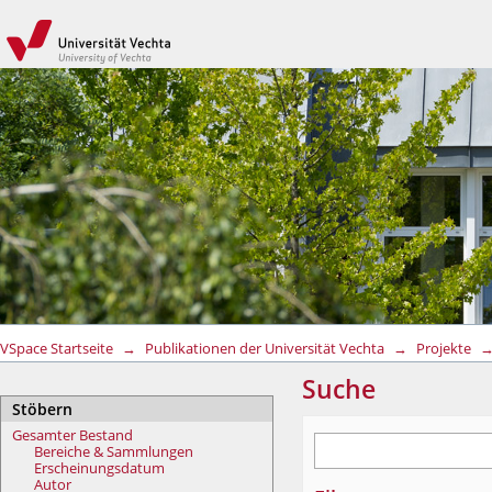
Suche
VSpace Startseite
→
Publikationen der Universität Vechta
→
Projekte
Suche
Stöbern
Gesamter Bestand
Bereiche & Sammlungen
Erscheinungsdatum
Autor