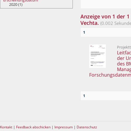
Erscheinungsdatum
2020 (1)
Anzeige von 1 der 1 
Vechta.
(0.002 Sekunde
1
Projekt
Leitfa
der U
des B
Manage
Forschungsdaten
1
Kontakt
|
Feedback abschicken
|
Impressum
|
Datenschutz