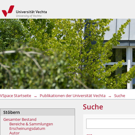
Suche
VSpace Startseite
→
Publikationen der Universität Vechta
→
Suche
Suche
Stöbern
Gesamter Bestand
Bereiche & Sammlungen
Erscheinungsdatum
Autor