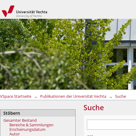
Suche
VSpace Startseite
→
Publikationen der Universität Vechta
→
Suche
Suche
Stöbern
Gesamter Bestand
Bereiche & Sammlungen
Erscheinungsdatum
Autor