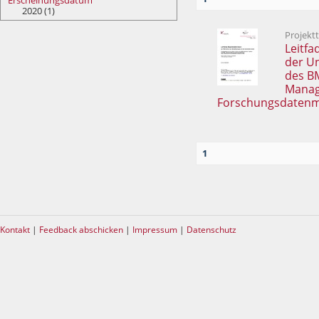
Erscheinungsdatum
2020 (1)
Projekt
Leitfa
der U
des B
Manage
Forschungsdaten
1
Kontakt
|
Feedback abschicken
|
Impressum
|
Datenschutz